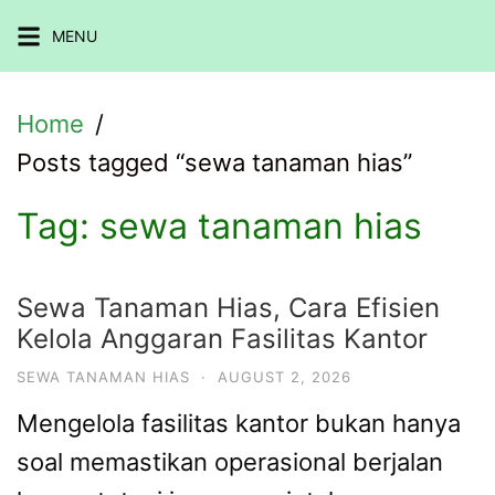
Skip
MENU
to
content
Home
Posts tagged “sewa tanaman hias”
Tag:
sewa tanaman hias
Sewa Tanaman Hias, Cara Efisien
Kelola Anggaran Fasilitas Kantor
SEWA TANAMAN HIAS
·
AUGUST 2, 2026
Mengelola fasilitas kantor bukan hanya
soal memastikan operasional berjalan